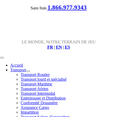
Passer
1.866.977.9343
Sans frais
au
contenu
LE MONDE, NOTRE TERRAIN DE JEU
FR
|
EN
|
ES
Toggle
Navigation
Accueil
Transport
Transport Routier
Transport lourd et spécialisé
Transport Maritime
Transport Aérien
Transport Intermodal
Entreposage et Distribution
Conformité Douanière
Assurance Cargo
Impartition
Transport Salons d’exposition