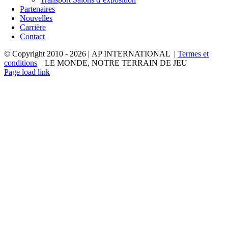
Partenaires
Nouvelles
Carrière
Contact
© Copyright 2010 -
2026 | AP INTERNATIONAL |
Termes et
conditions
| LE MONDE, NOTRE TERRAIN DE JEU
LinkedIn
YouTube
Page load link
Aller
en
haut