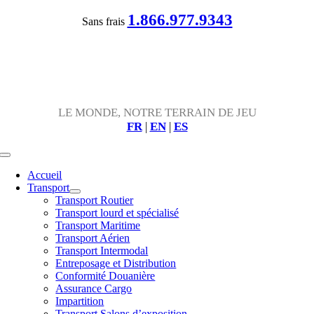
Passer
1.866.977.9343
Sans frais
au
contenu
LE MONDE, NOTRE TERRAIN DE JEU
FR
|
EN
|
ES
Toggle
Navigation
Accueil
Transport
Transport Routier
Transport lourd et spécialisé
Transport Maritime
Transport Aérien
Transport Intermodal
Entreposage et Distribution
Conformité Douanière
Assurance Cargo
Impartition
Transport Salons d’exposition