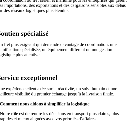
a coordination du fret aérien et maritime pour les entreprises qui gèrent
es importations, des exportations et des cargaisons sensibles aux délais
ur des réseaux logistiques plus étendus.
Soutien spécialisé
n fret plus exigeant qui demande davantage de coordination, une
lanification spécialisée, un équipement différent ou une gestion
ogistique plus attentive.
Service exceptionnel
ne expérience client axée sur la réactivité, un suivi humain et une
eilleure visibilité du premier échange jusqu’à la livraison finale.
Comment nous aidons à simplifier la logistique
Notre rôle est de rendre les décisions en transport plus claires, plus
rapides et mieux alignées avec vos priorités d’affaires.