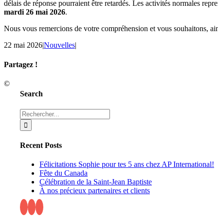
délais de réponse pourraient être retardés. Les activités normales repre
mardi 26 mai 2026
.
Nous vous remercions de votre compréhension et vous souhaitons, ains
22 mai 2026
|
Nouvelles
|
Partagez !
Facebook
X
Reddit
LinkedIn
Tumblr
Pinterest
Email
©
Search
Rechercher:
Recent Posts
Félicitations Sophie pour tes 5 ans chez AP International!
Fête du Canada
Célébration de la Saint-Jean Baptiste
À nos précieux partenaires et clients