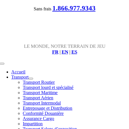
Passer
1.866.977.9343
Sans frais
au
contenu
LE MONDE, NOTRE TERRAIN DE JEU
FR
|
EN
|
ES
Toggle
Navigation
Accueil
Transport
Transport Routier
Transport lourd et spécialisé
Transport Maritime
Transport Aérien
Transport Intermodal
Entreposage et Distribution
Conformité Douanière
Assurance Cargo
Impartition
Transport Salons d’exposition