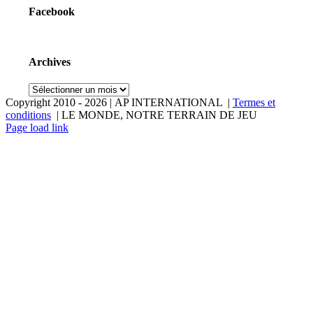
Facebook
Archives
Archives
Copyright 2010 -
2026 | AP INTERNATIONAL |
Termes et
conditions
| LE MONDE, NOTRE TERRAIN DE JEU
LinkedIn
YouTube
Page load link
Aller
en
haut