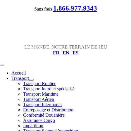
Passer
1.866.977.9343
Sans frais
au
contenu
LE MONDE, NOTRE TERRAIN DE JEU
FR
|
EN
|
ES
Toggle
Navigation
Accueil
Transport
Transport Routier
Transport lourd et spécialisé
Transport Maritime
Transport Aérien
Transport Intermodal
Entreposage et Distribution
Conformité Douanière
Assurance Cargo
Impartition
Transport Salons d’exposition