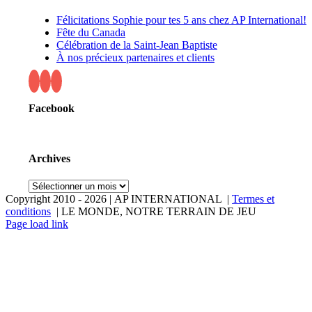
Félicitations Sophie pour tes 5 ans chez AP International!
Fête du Canada
Célébration de la Saint-Jean Baptiste
À nos précieux partenaires et clients
Facebook
Archives
Archives
Copyright 2010 -
2026 | AP INTERNATIONAL |
Termes et
conditions
| LE MONDE, NOTRE TERRAIN DE JEU
LinkedIn
YouTube
Page load link
Aller
en
haut