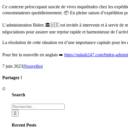
Ce contexte préoccupant suscite de vives inquiétudes chez les expédit
consommateurs quotidiennement. 📦 En pleine saison d’expédition pour
L’administration Biden 🏛️🇺🇸 est invitée à intervenir et à servir de mé
négociations pour assurer une reprise rapide et harmonieuse de l’activit
La résolution de cette situation est d’une importance capitale pour 
Pour lire la nouvelle en anglais ➡️
https://splash247.com/biden-adminis
7 juin 2023
|
Nouvelles
|
Partagez !
Facebook
X
Reddit
LinkedIn
Tumblr
Pinterest
Email
©
Search
Rechercher:
Recent Posts