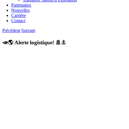
Partenaires
Nouvelles
Carrière
Contact
Précédent
Suivant
📣🌎 Alerte logistique! 🚢⚓
Voir
l'image
agrandie