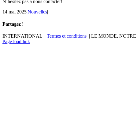
N’hésitez pas à nous contacter!
14 mai 2025
|
Nouvelles
|
Partagez !
Facebook
X
Reddit
LinkedIn
Tumblr
Pinterest
Email
INTERNATIONAL |
Termes et conditions
| LE MONDE, NOTRE
LinkedIn
YouTube
Page load link
Aller
en
haut