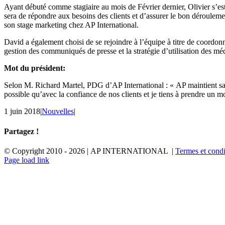
Ayant débuté comme stagiaire au mois de Février dernier, Olivier s’est
sera de répondre aux besoins des clients et d’assurer le bon déroulemen
son stage marketing chez AP International.
David a également choisi de se rejoindre à l’équipe à titre de coordonn
gestion des communiqués de presse et la stratégie d’utilisation des mé
Mot du président:
Selon M. Richard Martel, PDG d’AP International : « AP maintient sa 
possible qu’avec la confiance de nos clients et je tiens à prendre un 
1 juin 2018
|
Nouvelles
|
Partagez !
Facebook
X
Reddit
LinkedIn
Tumblr
Pinterest
Email
© Copyright 2010 -
2026 | AP INTERNATIONAL |
Termes et condi
LinkedIn
YouTube
Page load link
Aller
en
haut