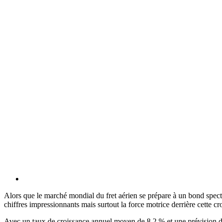
Alors que le marché mondial du fret aérien se prépare à un bond spect
chiffres impressionnants mais surtout la force motrice derrière cette cr
Avec un taux de croissance annuel moyen de 8,2 % et une prévision de 