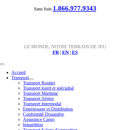
Passer
1.866.977.9343
Sans frais
au
contenu
LE MONDE, NOTRE TERRAIN DE JEU
FR
|
EN
|
ES
Toggle
Navigation
Accueil
Transport
Transport Routier
Transport lourd et spécialisé
Transport Maritime
Transport Aérien
Transport Intermodal
Entreposage et Distribution
Conformité Douanière
Assurance Cargo
Impartition
Transport Salons d’exposition