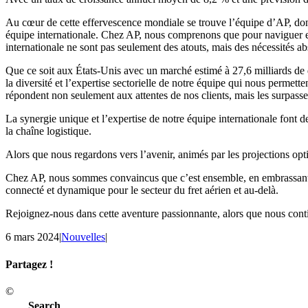
Au cœur de cette effervescence mondiale se trouve l’équipe d’AP, dont
équipe internationale. Chez AP, nous comprenons que pour naviguer et p
internationale ne sont pas seulement des atouts, mais des nécessités ab
Que ce soit aux États-Unis avec un marché estimé à 27,6 milliards de 
la diversité et l’expertise sectorielle de notre équipe qui nous permet
répondent non seulement aux attentes de nos clients, mais les surpasse
La synergie unique et l’expertise de notre équipe internationale font d
la chaîne logistique.
Alors que nous regardons vers l’avenir, animés par les projections opt
Chez AP, nous sommes convaincus que c’est ensemble, en embrassant et 
connecté et dynamique pour le secteur du fret aérien et au-delà.
Rejoignez-nous dans cette aventure passionnante, alors que nous contin
6 mars 2024
|
Nouvelles
|
Partagez !
Facebook
X
Reddit
LinkedIn
Tumblr
Pinterest
Email
©
Search