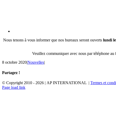
Nous tenons à vous informer que nos bureaux seront ouverts
lundi l
Veuillez communiquer avec nous par téléphone au 
8 octobre 2020
|
Nouvelles
|
Partagez !
Facebook
X
Reddit
LinkedIn
Tumblr
Pinterest
Email
© Copyright 2010 -
2026 | AP INTERNATIONAL |
Termes et condi
LinkedIn
YouTube
Page load link
Aller
en
haut