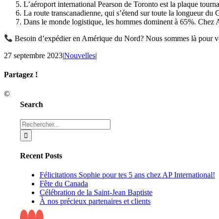
L’aéroport international Pearson de Toronto est la plaque tourn
La route transcanadienne, qui s’étend sur toute la longueur du Can
Dans le monde logistique, les hommes dominent à 65%. Chez AP,
Besoin d’expédier en Amérique du Nord? Nous sommes là pour 
27 septembre 2023
|
Nouvelles
|
Partagez !
Facebook
X
Reddit
LinkedIn
Tumblr
Pinterest
Email
©
Search
Rechercher:
Recent Posts
Félicitations Sophie pour tes 5 ans chez AP International!
Fête du Canada
Célébration de la Saint-Jean Baptiste
À nos précieux partenaires et clients