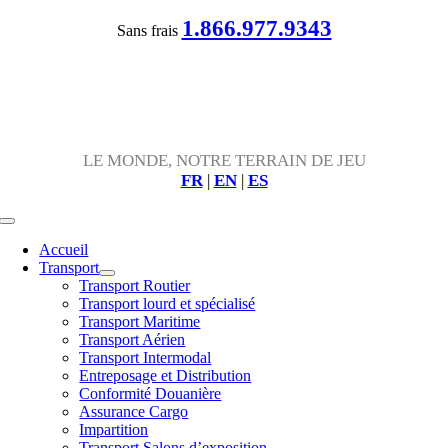
Passer
1.866.977.9343
Sans frais
au
contenu
LE MONDE, NOTRE TERRAIN DE JEU
FR
|
EN
|
ES
Toggle
Navigation
Accueil
Transport
Transport Routier
Transport lourd et spécialisé
Transport Maritime
Transport Aérien
Transport Intermodal
Entreposage et Distribution
Conformité Douanière
Assurance Cargo
Impartition
Transport Salons d’exposition