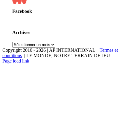
Facebook
Archives
Archives
Copyright 2010 -
2026 | AP INTERNATIONAL |
Termes et
conditions
| LE MONDE, NOTRE TERRAIN DE JEU
LinkedIn
YouTube
Page load link
Aller
en
haut